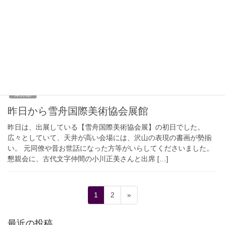
柴山千尋さん個展
今日もてんこ盛り。四谷の飯田弥生美術館の柴山千尋さんの個展
「なんでもない不可思議を纏う」展へ。ビジネス仲間の犬竹まゆ
みさんにご紹介されました。何気ない日常の風景を、ケミカルな
ルミナス・カラーをアクセントにし、独特の世界感 […]
2019年12月13日
未分類
昨日から雪舟国際美術協会展館
昨日は、出展している【雪舟国際美術協会展】の初日でした。
広々としていて、天井が高い会場には、沢山の表現の書画が勢揃
い。 元同僚や昔お世話になった方等がいらしてくださいました。
懇親会に、古代文字仲間の小川正美さんと出席 […]
投
固
固
1
2
»
稿
定
定
ペ
ペ
の
最近の投稿