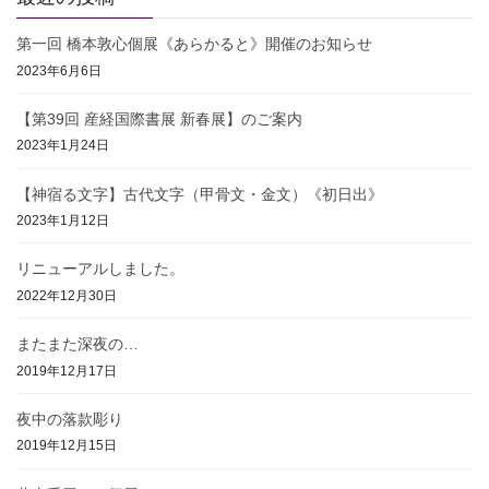
ー
ー
ペ
ジ
ジ
第一回 橋本敦心個展《あらかると》開催のお知らせ
ー
2023年6月6日
ジ
送
【第39回 産経国際書展 新春展】のご案内
り
2023年1月24日
【神宿る文字】古代文字（甲骨文・金文）《初日出》
2023年1月12日
リニューアルしました。
2022年12月30日
またまた深夜の…
2019年12月17日
夜中の落款彫り
2019年12月15日