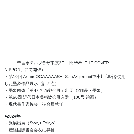
登録される。
・第９回 ・第10回Art on OGAWAWASHI SizeA4 projectで小川和
紙を使用した作品展示（計２点）【墨象】
・第一回個展「あらかると」開催（銀座一丁目 「サロン・ドゥラ
ー」にて開催）
・第40回記念 産経国際書展にて、2作品が特選（墨象）
・第55回現代書作家協会展にて奨励賞受賞
・影山潤子・加藤涉・橋本敦心 合同展【象徴と文化の交差点】参
加（古代象形文字・墨象・絵画）
（帝国ホテルプラザ東京2F 「間AWAI THE COVER
NIPPON」にて開催）
・第10回 Art on OGAWAWASHI SizeA4 projectで小川和紙を使用
した墨象作品展示（計２点）
・墨象団体「第47回 布穀会展」出展（2作品・墨象）
・第50回 近代日本美術協会展入選（100号 絵画）
・現代書作家協会・準会員就任
●2024年
・繋展出展（Storys Tokyo）
・産経国際書会会友に昇格