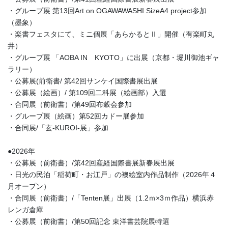
・グループ展 第13回Art on OGAWAWASHI SizeA4 project参加
（墨象）
・楽書フェスタにて、ミニ個展「あらかるとⅡ」開催（有楽町丸
井）
・グループ展 「AOBA IN KYOTO」に出展（京都・堀川御池ギャ
ラリー）
・公募展(前衛書/ 第42回サンケイ国際書展出展
・公募展（絵画）/ 第109回二科展（絵画部）入選
・合同展（前衛書）/第49回布穀会参加
・グループ展（絵画）第52回カドー展参加
・合同展/「玄-KUROI-展」参加
●2026年
・公募展（前衛書）/第42回産経国際書展新春展出展
・日光の民泊「稲荷町・お江戸」の襖絵室内作品制作（2026年４
月オープン）
・合同展（前衛書）/「Tenten展」出展（1.2ｍ×3ｍ作品）横浜赤
レンガ倉庫
・公募展（前衛書）/第50回記念 東洋書芸院展特選