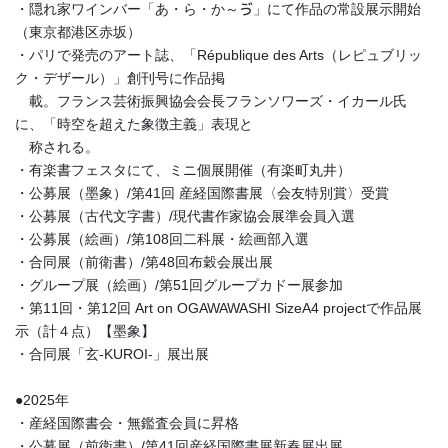
・隠れ家ワインバー「あ・ら・か～ゔ」にて作品の常設展示開始
（東京都港区赤坂）
・パリで発売のアート誌、「République des Arts（レピュブリッ
ク・デザール）」創刊号に作品掲
載。フランス芸術振興協会会長フランソワーズ・イカール氏
に、「時空を超えた象徴主義」表現と
称される。
・有楽書フェスタにて、ミニ個展開催（有楽町丸井）
・公募展（墨象）/第41回 産経国際書展〈会友特別賞〉受賞
・公募展（古代文字書）/現代書作家協会展準会員入選
・公募展（絵画）/第108回二科展・絵画部入選
・合同展（前衛書）/第48回布穀会展出展
・グループ展（絵画）/第51回グループカドー展参加
・第11回・第12回 Art on OGAWAWASHI SizeA4 projectで作品展
示（計４点）【墨象】
・合同展「玄-KUROI-」展出展
●2025年
・産経国際書会・無鑑査会員に昇格
・公募展（前衛書）/第41回産経国際書展新春展出展